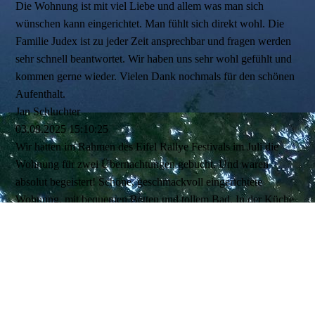
Die Wohnung ist mit viel Liebe und allem was man sich
wünschen kann eingerichtet. Man fühlt sich direkt wohl. Die
Familie Judex ist zu jeder Zeit ansprechbar und fragen werden
sehr schnell beantwortet. Wir haben uns sehr wohl gefühlt und
kommen gerne wieder. Vielen Dank nochmals für den schönen
Aufenthalt.
Jan Schluchter
03.08.2025
15:10:25
Wir hatten im Rahmen des Eifel Rallye Festivals im Juli die
Wohnung für zwei Übernachtungen gebucht. Und waren
absolut begeistert! Schöne, geschmackvoll eingerichtete
Wohnung, mit bequemen Betten und tollem Bad. In der Küche
benötigten wir zwar nur den Kühlschrank, aber auch diese war
sonst mit allem ausgestattet, was man so braucht. Und die
netten Gastgeber machten dann alles zu einem absolut runden
Aufenthalt - inklusive eines kleinen Willkommensgrußes!
Vielen Dank und wir kommen gerne wieder.
Lucas Hofstede