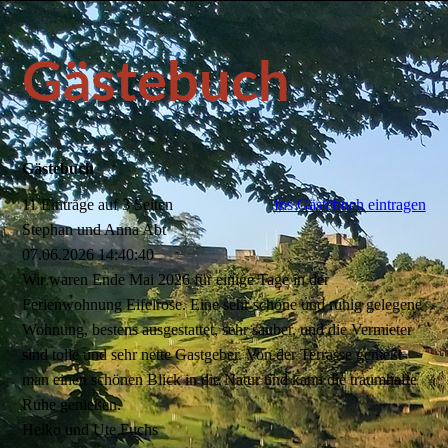
Gästebuch
Gästebuch
11 Einträge auf 3 Seiten
Ins Gästebuch eintragen
Stephan und Anna Abt
07.06.2026
14:40:40
Wir waren Ende Mai 2026 für einige Tage in der
Ferienwohnung Eifelrose. Eine sehr schöne und ruhig gelegene
Wohnung, bestens ausgestattet, sehr sauber, und die Vermieter
sind tolle und sehr nette Gastgeber. Von der Terrasse genießt
man einen schönen Blick in die Natur und kann die traumhafte
Ruhe genießen.
Heiko und Ute Fuchs