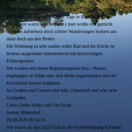
12.05.2026
19:53:11
Hallo liebes Gästebuch,
Wir hatten ein paar sehr schöne Tage in Ihrer Wohnung.
Die Betten waren sehr bequem ( man wollte erst garnicht
morgens aufstehen) doch schöne Wanderungen lockten uns
dann doch aus den Betten.
Die Wohnung ist sehr sauber, tolles Bad und die Küche ist
bestens ausgestattet unteranderem mit hochwertigen
Elektrogeräten.
Wir wurden mit einem Begrüssungssekt bzw.- Wasser
empfangen, so fühlte man sich direkt angekommen und der
Kurzurlaub konnte beginnen.
Im Großen und Ganzen eine tolle Unterkunft und sehr nette
Gastgeber.
Liebe Grüße Heiko und Ute Fuchs
Jasmin Mittendorf
19.08.2025
06:14:33
Wir waren im Juni 2025 Gast in der Ferienwohnung Eifelrose.