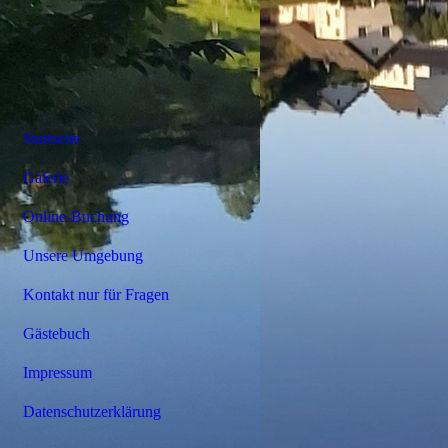
Startseite
Galerie
Online-Buchung
Unsere Umgebung
Kontakt nur für Fragen
Gästebuch
Impressum
Datenschutzerklärung